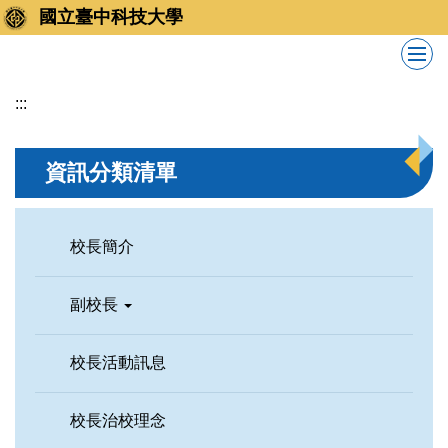
跳
國立臺中科技大學
到
主
要
:::
內
容
區
資訊分類清單
校長簡介
副校長
校長活動訊息
校長治校理念